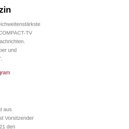
zin
chweitenstärkste
n, COMPACT-TV
achrichten.
ber und
.
gram
t aus
st Vorsitzender
021 den